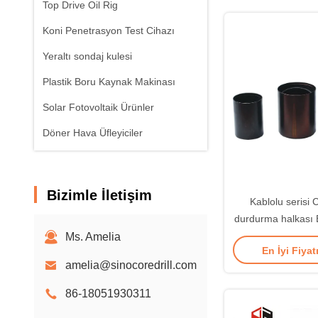
Top Drive Oil Rig
Koni Penetrasyon Test Cihazı
Yeraltı sondaj kulesi
Plastik Boru Kaynak Makinası
Solar Fotovoltaik Ürünler
Döner Hava Üfleyiciler
Bizimle İletişim
Kablolu serisi
durdurma halkas
NQ3 H
Ms. Amelia
En İyi Fiyat
amelia@sinocoredrill.com
86-18051930311