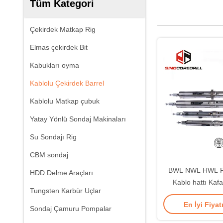
Tüm Kategori
Çekirdek Matkap Rig
Elmas çekirdek Bit
Kabukları oyma
Kablolu Çekirdek Barrel
Kablolu Matkap çubuk
Yatay Yönlü Sondaj Makinaları
Su Sondajı Rig
CBM sondaj
BWL NWL HWL PW
HDD Delme Araçları
Kablo hattı Kaf
Tungsten Karbür Uçlar
Çekirdek Ko
En İyi Fiyat
Sondaj Çamuru Pompalar