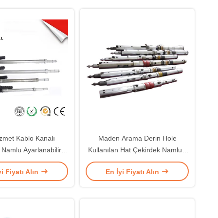
izmet Kablo Kanalı
Maden Arama Derin Hole
 Namlu Ayarlanabilir
Kullanılan Hat Çekirdek Namlu -
u Anahtarı18 24 36 48
DCDMA Standart B, N H P Tel
yi Fiyatı Alın
En İyi Fiyatı Alın
inç