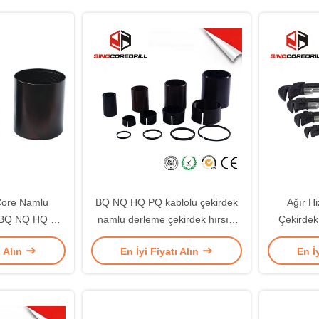
 Core Namlu
BQ NQ HQ PQ kablolu çekirdek
Ağır H
ı BQ NQ HQ PQ
namlu derleme çekirdek hırsızı
Çekirdek
Q3
ve çekirdek Lifter durumda
Gripe Bor
ı Alın
En İyi Fiyatı Alın
En İ