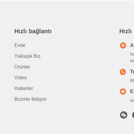
Hızlı bağlantı
Hızlı
Evde
A
No
Yaklaşık Biz.
H
Ürünler
T
Video
8
Haberler
E
Bizimle İletişim
a