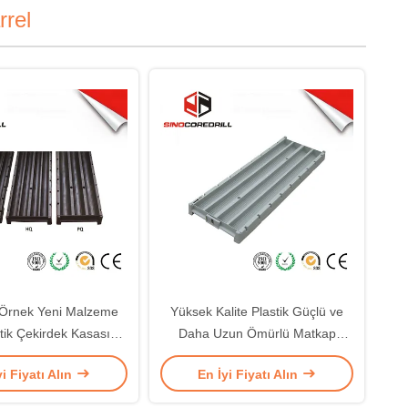
rrel
 Örnek Yeni Malzeme
Yüksek Kalite Plastik Güçlü ve
stik Çekirdek Kasası
Daha Uzun Ömürlü Matkap
Tepsisi BQ NQ HQ PQ
Çekirdek Tabanları Çekirdek Kutu
yi Fiyatı Alın
En İyi Fiyatı Alın
Boyutu