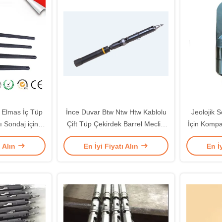
 Elmas İç Tüp
İnce Duvar Btw Ntw Htw Kablolu
Jeolojik 
 Sondaj için
Çift Tüp Çekirdek Barrel Meclisi
İçin Kompa
nahtarları
Kafa Montajı Geleneksel Sondaj
ı Alın
En İyi Fiyatı Alın
En İ