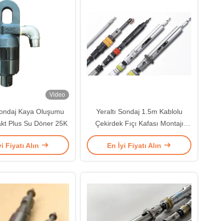
Video
Sondaj Kaya Oluşumu
Yeraltı Sondaj 1.5m Kablolu
kt Plus Su Döner 25K
Çekirdek Fıçı Kafası Montajı
Aşma
yi Fiyatı Alın
En İyi Fiyatı Alın