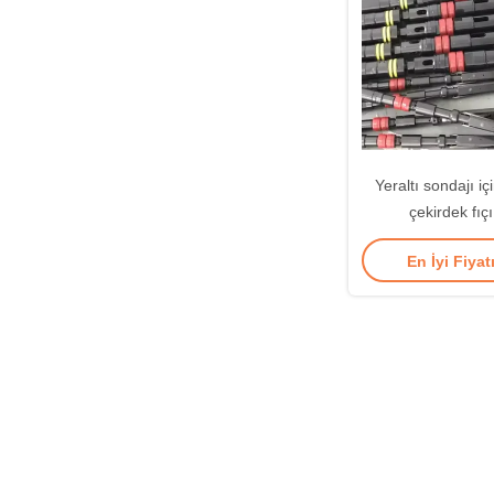
Yeraltı sondajı i
çekirdek fıç
En İyi Fiyat