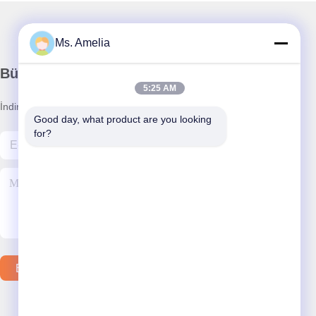
Ms. Amelia
Bültenimiz
5:25 AM
İndirimler ve daha fazlası için bültenimize abone olun.
Good day, what product are you looking 
for?
Bizimle İletişim