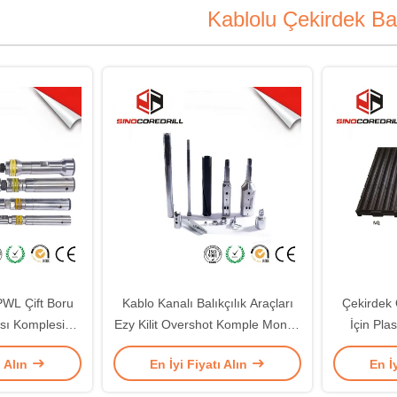
Kablolu Çekirdek Ba
L Çift Boru
Kablo Kanalı Balıkçılık Araçları
Çekirdek
ası Komplesi
Ezy Kilit Overshot Komple Montaj
İçin Pla
van Grubu
bq nq hq pq
Çekirdek 
ı Alın
En İyi Fiyatı Alın
En İ