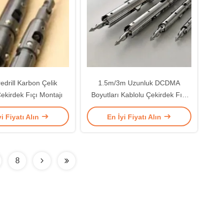
edrill Karbon Çelik
1.5m/3m Uzunluk DCDMA
ekirdek Fıçı Montajı
Boyutları Kablolu Çekirdek Fıçı
Montajı Yüksek Hassasiyetle
yi Fiyatı Alın
En İyi Fiyatı Alın
8