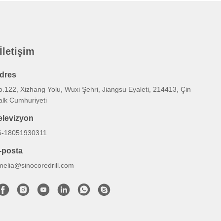
 İletişim
dres
.122, Xizhang Yolu, Wuxi Şehri, Jiangsu Eyaleti, 214413, Çin
alk Cumhuriyeti
elevizyon
6-18051930311
-posta
melia@sinocoredrill.com