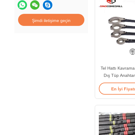
Şimdi iletişime geçin
Tel Hattı Kavrama
Dış Tüp Anahtarı
Elmas Perçin A
En İyi Fiyat