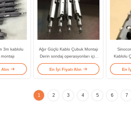
çin 3m kablolu
Ağır Güçlü Kablo Çubuk Montajı
Sinocor
ı montajı
Derin sondaj operasyonları için
Kablolu Ç
güvenilir performans
ı Alın
En İyi Fiyatı Alın
En İ
1
2
3
4
5
6
7