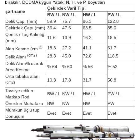
bırakılır.
DCDMA uygun Yatak, N, H. ve P. boyutları
Çekirdek Varil Tipi
şartname
BW / L
NW / L
HW / L
PW / L
Delik Çapı (mm)
59.9
75.7
96.3
122.8
Çekirdek Çapı (mm)
36.4
47.6
63.5
85.0
Çentik / Taç Kalınlığı
11.6
13.9
16.2
18.5
(mm)
2)
18.3
27.2
41.1
61.7
Alan Kesme (cm
(cm2)
28.3
45.0
72.8
118.5
Delik Alanı
Delik Alanı% olarak
% 64
% 60
% 56
% 52
Area Kesme
Orta tabaka alanı
10.3
17.8
31.7
56.8
(cm2)
Tavsiye edilen
BW / L
NW / L
HW / L
PW / L
Matkap Rod
Önerilen Muhafaza
BW
NW
HW
PW
Mümkün üçlü tüp
Evet
Evet
Evet
Evet
Dönüşüm