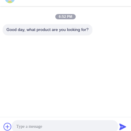
Hızlı İletişim
6:52 PM
Adres
Good day, what product are you looking for?
No.122, Xizhang Yolu, Wuxi Şehri, Jiangsu Eyaleti, 214413,
Çin Halk Cumhuriyeti
Televizyon
86-18051930311
E-posta
amelia@sinocoredrill.com
Gizlilik Politikası
|
Site Haritası
| Çin iyi. Kalite Çekirdek
Matkap Rig Tedarikçi. Telif hakkı © 2011-2026 Jiangsu
Sinocoredrill Exploration Equipment Co., Ltd Hepsi. Haklar
korunmuş.