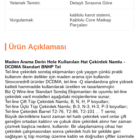
Yetenek Temini:
Detaylı Sırasına Göre
kablolu karot sistemi
, 
Vurgulamak:
Kablolu Core Matkap 
Parçaları
Ürün Açıklaması
Maden Arama Derin Hole Kullanılan Hat Çekirdek Namlu -
DCDMA Standart BNHP Tel
Tel-line çekirdek sondaj ekipmanları çok yaygın çünkü pratik
kullanım derin delikler için maden arama için kullanılır.
Sinocoredrill ürünler DCDMA, tel-line -Q standardına göre yüksek
kaliteli hammadde kullanılarak üretilen ve tasarlanmıştır.
Biz Q Wire-line Standart Sondaj Ekipmanları ile uyumlu tel-line
çekirdek varil modelleri aşağıdaki müşterilerine sunar;
Tel-line Çift Tüp Çekirdek Namlu;
B, N, H, P boyutları;
Tel-line Üçlü Tüp Çekirdek Namlu;
B-3, N-3, H-3, P-3 boyutları;
Tel-line Çekirdek Barrel T2-76, T2-86, T2-101 ... T serisi;
Büyük derinliklere karot zaman tel hattı çekirdek varil onlar çift
gereğini ortadan kaldırır ve çubuk dize çekirdek alınır her zaman
çözmek başlıca nedeni, kullanılır.
Bir ulaşılamamış cihaz her
çekirdek çalışmasından sonra çekirdek hızlı bir şekilde geri
sağlayan iç tüp montajı üzerine kablo ve doğrudan çiftler üzerinde