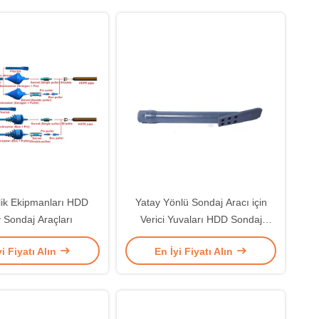
ik Ekipmanları HDD
Yatay Yönlü Sondaj Aracı için
 Sondaj Araçları
Verici Yuvaları HDD Sondaj
Aletleri
yi Fiyatı Alın
En İyi Fiyatı Alın