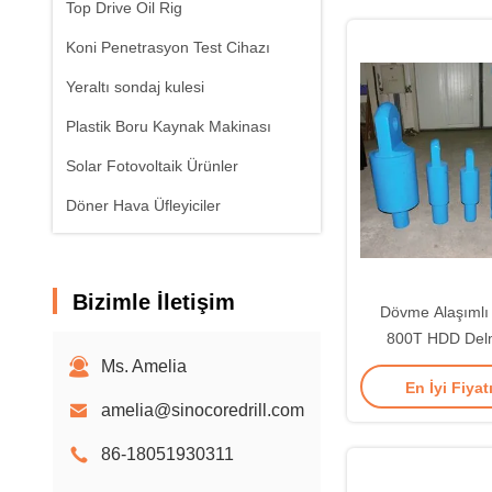
Top Drive Oil Rig
Koni Penetrasyon Test Cihazı
Yeraltı sondaj kulesi
Plastik Boru Kaynak Makinası
Solar Fotovoltaik Ürünler
Döner Hava Üfleyiciler
Bizimle İletişim
Dövme Alaşımlı 
800T HDD Delm
Ms. Amelia
En İyi Fiyat
amelia@sinocoredrill.com
86-18051930311