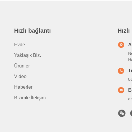
Hızlı bağlantı
Hızlı
Evde
A
No
Yaklaşık Biz.
H
Ürünler
T
Video
8
Haberler
E
Bizimle İletişim
a