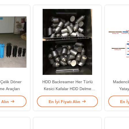
Çelik Döner
HDD Backreamer Her Türlü
Madencil
e Araçları
Kesici Kafalar HDD Delme
Yatay
Araçları
ı Alın
En İyi Fiyatı Alın
En İ