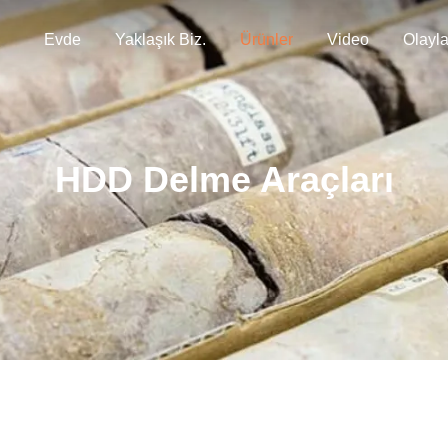
Evde
Yaklaşık Biz.
Ürünler
Video
Olayla
HDD Delme Araçları