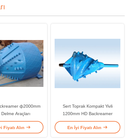
rı
ackreamer ф2000mm
Sert Toprak Kompakt Yivli
Delme Araçları
1200mm HD Backreamer
yi Fiyatı Alın
En İyi Fiyatı Alın