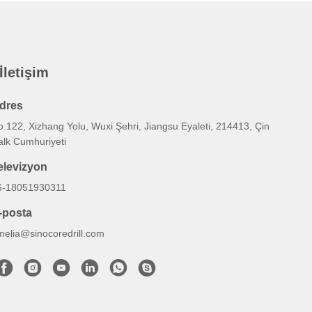
 İletişim
dres
.122, Xizhang Yolu, Wuxi Şehri, Jiangsu Eyaleti, 214413, Çin
alk Cumhuriyeti
elevizyon
6-18051930311
-posta
melia@sinocoredrill.com