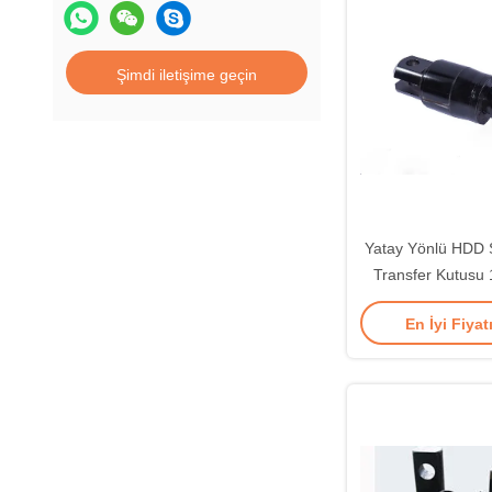
Şimdi iletişime geçin
Yatay Yönlü HDD S
Transfer Kutusu
60T Döne
En İyi Fiyat