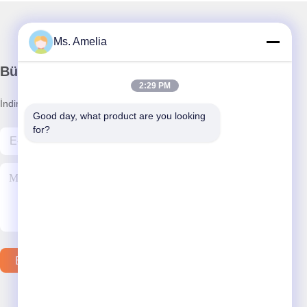
Ms. Amelia
Bültenimiz
2:29 PM
İndirimler ve daha fazlası için bültenimize abone olun.
Good day, what product are you looking 
for?
Bizimle İletişim