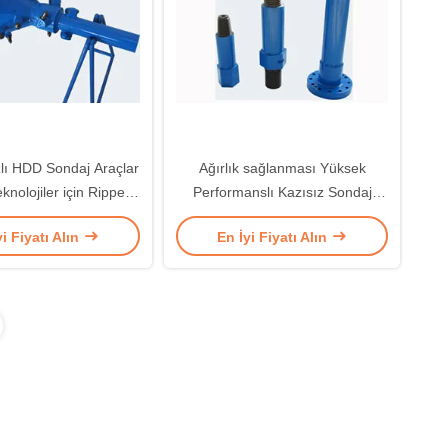
lı HDD Sondaj Araçlar
Ağırlık sağlanması Yüksek
knolojiler için Ripper
Performanslı Kazısız Sondaj
Raybası
Ekipmanları Matkap Yaka
yi Fiyatı Alın
En İyi Fiyatı Alın