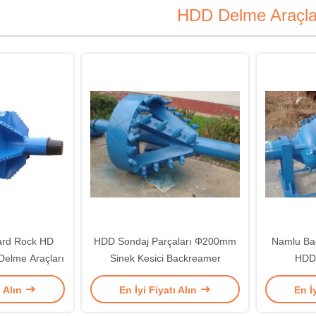
HDD Delme Araçla
ard Rock HD
HDD Sondaj Parçaları Φ200mm
Namlu B
elme Araçları
Sinek Kesici Backreamer
HDD 
ı Alın
En İyi Fiyatı Alın
En İ