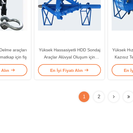
elme araçları
Yüksek Hassasiyetli HDD Sondaj
Yüksek Hız
matkap için fiş
Araçlar Alüvyal Oluşum için
Kazısız Te
Kesici Raybaları Fly
ı Alın
En İyi Fiyatı Alın
En İ
1
2