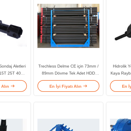
ondaj Aletleri
Trechless Delme CE için 73mm /
Hidrolik 
 15T 25T 40T
89mm Dövme Tek Adet HDD
Kaya Rayb
r Tip
Matkap Borusu
ı Alın
En İyi Fiyatı Alın
En İ