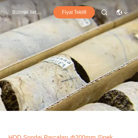
r
Bizimle İletişim
Fiyat Teklifi
HDD Sondaj Parçaları Φ200mm Sinek