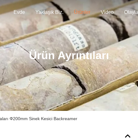
Evde
Yaklaşık Biz.
Ürünler
Video
Olayla
Ürün Ayrıntıları
aları Φ200mm Sinek Kesici Backreamer