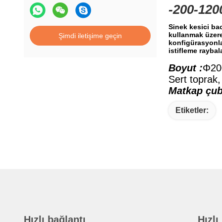
-200-120
Sinek kesici ba
kullanmak üzere 
Şimdi iletişime geçin
konfigürasyonla
istifleme raybala
Boyut :
Φ20
Sert toprak,
Matkap çubu
Etiketler:
Hızlı bağlantı
Hızlı