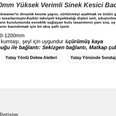
0mm Yüksek Verimli Sinek Kesici Ba
ckreamer'ın dinamik kesme yapısı, sürtünmeyi azaltmak ve üstün geri
tasarlanmıştır.Karbür takviyeli köpekbalığı dişleri sert, sıkıştırıl
rın kurulumunda esneklik sağlayan kutu tasarımının yanı sıra, uç 
rını barındırmak için bir akış şaftı içerir.
0-1200mm
 kumtaşı, şeyl için uygundur
&
çürümüş kaya
ğu ile bağlantı: Sekizgen bağlantı, Matkap çu
Yatay Yönlü Delme Aletleri
Yatay Yönünde Sondaj 
 İletişim