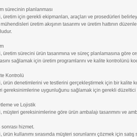
im sürecinin planlanması
i, üretim için gerekli ekipmanları, araçları ve prosedürleri belirle
mühendisleri üretim akışının tasarımı ve üretim hattının düzenl
ludur.
im
i, üretim sürecini ürün tasarımına ve süreç planlamasına göre or
sını sağlamak için üretim programlarını ve kalite kontrolünü ko
ite Kontrolü
i, ürün denetimlerini ve testlerini gerçekleştirmek için bir kalite 
i gereksinimlerine uygunluğunu sağlamak için gerekli düzeltici 
leme ve Lojistik
i, müşteri gereksinimlerine göre ürün ambalajı tasarımını ve amb
 sonrası hizmet.
i, ürün kullanımı sırasında müşteri sorunlarını çözmek için satış