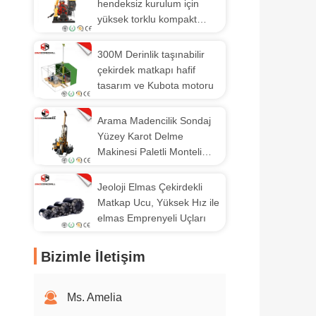
hendeksiz kurulum için
yüksek torklu kompakt
HDD Rig
300M Derinlik taşınabilir
çekirdek matkapı hafif
tasarım ve Kubota motoru
Arama Madencilik Sondaj
Yüzey Karot Delme
Makinesi Paletli Monteli
Dizel Motor Tahrikli
Jeoloji Elmas Çekirdekli
Matkap Ucu, Yüksek Hız ile
elmas Emprenyeli Uçları
Bizimle İletişim
Ms. Amelia