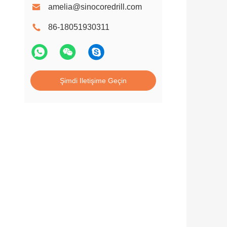
amelia@sinocoredrill.com
86-18051930311
Şimdi Iletişime Geçin