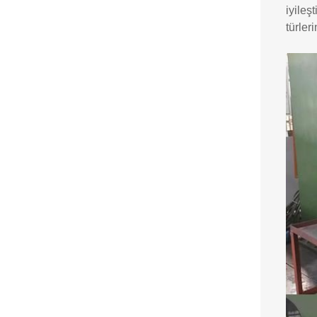
iyileş
türler