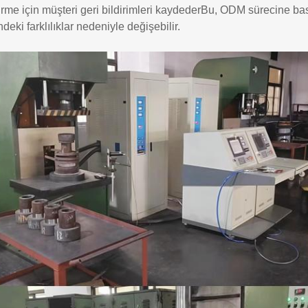
tirme için müşteri geri bildirimleri kaydederBu, ODM sürecine basi
indeki farklılıklar nedeniyle değişebilir.