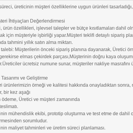
reci, üreticinin müşteri özelliklerine uygun ürünleri tasarladığı, 
teri İhtiyaçları Değerlendirmesi
i, ürün özellikleri, işlevsel talepler ve bütçe kısıtlamaları dahil 
k için müşteriyle işbirliği yapar.Müşteri teklifi detaylı sipariş
da tahmini yıllık satın alma miktarı.
talebi: Müşterilerin önceki sipariş planına dayanarak, Üretici ör
gerekirse elmas çekirdek parçası,Müşterinin doğru kaya oluşumu i
r.Üreticiler ücretsiz numune sunar, müşteriler nakliye masrafını 
Tasarımı ve Geliştirme
i ürünlerimizin örneği ve kalitesi hakkında onayladıktan sonra,
r, bir kez aşağı
n ödeme, Üretici ve müşteri zamanında
teslimatı.
inin mühendislik ekibi, prototip oluşturma ve test etme de dahi
irmesinden sorumludur.
inin maliyet tahminleri ve üretim süreci planlaması.