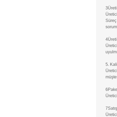
3Üret
Üretic
Süreç 
sorum
4Üret
Üretic
uyulma
5. Kal
Üretic
müşter
6Paket
Üretic
7Satış
Üretic