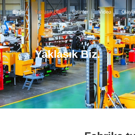
Evde
Yaklaşık Biz.
Ürünler
Video
Olayla
Yaklaşık Biz.