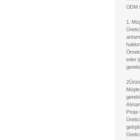
ODM sü
1. Müş
Üretic
anlama
hakkın
Örnek 
eder (
gereki
2Ürün 
Müşter
gereki
Alına
Proje 
Üretic
gelişt
Üretic