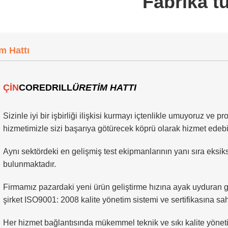
Fabrika t
m Hattı
ÇİN
COREDRILL
ÜRETİM HATTI
Sizinle iyi bir işbirliği ilişkisi kurmayı içtenlikle umuyoruz ve p
hizmetimizle sizi başarıya götürecek köprü olarak hizmet edebil
Aynı sektördeki en gelişmiş test ekipmanlarının yanı sıra eksiks
bulunmaktadır.
Firmamız pazardaki yeni ürün geliştirme hızına ayak uyduran gü
şirket ISO9001: 2008 kalite yönetim sistemi ve sertifikasına sahi
Her hizmet bağlantısında mükemmel teknik ve sıkı kalite yöne