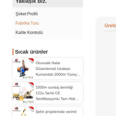
Yaklaşık Biz.
Şirket Profili
Fabrika Turu
Üreti
Kalite Kontrolü
Sıcak ürünler
Otomatik Halat
Düzenlemeli Uzaktan
Kumandalı 2000m Yüzey
Sondaj Makinesi
1000m sondaj derinliği
122u Serisi CE
Sertifikasyonlu Tam Hidrolik
Yeraltı Çekirdek Sondaj Rig
Şehir projelerinde verimli