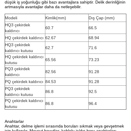
düşük iş yoğunluğu gibi bazı avantajlara sahiptir. Delik derinliğinin
artmasıyla avantajlar daha da netleşebilir.
Modeli
Kimlik(mm)
Dış Çap (mm)
HQ3 çekirdek
60.7
66.5
kaldırıcı
HQ çekirdek kaldırıcı
62.67
68.94
HQ3 çekirdek
62.7
71.6
kaldırıcı kutusu
HQ çekirdek kaldırıcı
65.56
73.23
kutusu
PQ3 çekirdek
82.56
91.28
kaldırıcı
PQ çekirdek kaldırıcı
84.53
91.28
PQ3 çekirdek
86.8
92.5
kaldırıcı kutusu
PQ çekirdek kaldırıcı
86.8
96.4
kutusu
Anahtarlar
Anahtar, delme işlemi sırasında boruları sıkmak veya gevşetmek
için kullanılır. Mevcut boyutlar: kablolu iç/dış boru anahtarları,