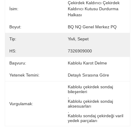
Çekirdek Kaldırıcı Çekirdek 
İsim:
Kaldırıcı Kutusu Durdurma 
Halkası
Boyut:
BQ NQ Genel Merkez PQ
Tip:
Yivli, Sepet
HS:
7326909000
Başvuru:
Kablolu Karot Delme
Yetenek Temini:
Detaylı Sırasına Göre
Kablolu çekirdek sondaj 
bileşenleri
, 
Kablolu çekirdek sondaj 
Vurgulamak:
aksesuarları
, 
Kablolu sondaj çekirdeği varil 
yedek parçaları