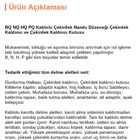
Ürün Açıklaması
BQ NQ HQ PQ Kablolu Çekirdek Namlu Düzeneği Çekirdek
Kaldırıcı ve Çekirdek Kaldırıcı Kutusu
Mukavemeti, tokluğu ve aşınma ömrünü artırmak için ısıl işleme
tabi tutulmuş yüksek kaliteli alaşımlı çelikten yapılmıştır.
B, N, H, P gibi tüm boyutlar temin edilebilir.
Tedarik ettiğimiz tüm delme aletleri seti
:
Durdurma Halkası, Çekirdek kaldırıcı, Çekirdek kaldırıcı kutusu,
Kilitleme kaplini, adaptör kaplini, İniş halkası, İç boru Sabitleyici,
üstten çekim, Muhafaza borusu, Muhafaza ucu, su dönüşü,
kaldırma tapası, balık tutma aletleri, anahtarlar, alt adaptör, ayak
kelepçesi.
Kablolu karotlu delme aletleri, karot alma sistemini kaldırmadan
karotları sondaj çubuklarından kaldırabilir. Tam bir kablolu delme
aleti seti şunları içerir: Karot namlusu tertibatı, üstten su alma
tertibatı, sondaj çubukları, tutucu köpek, kaldırma tapası, daire
anahtarı vb. Yüksek penetrasyon oranı, yüksek penetrasyon
oranı, yüksek çekirdek kurtarma oranı, uzun uç ömrü ve daha