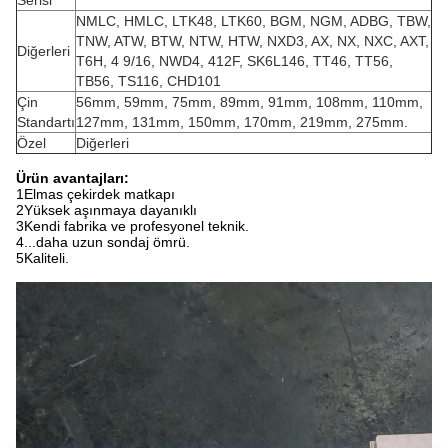
Serisi
NMLC, HMLC, LTK48, LTK60, BGM, NGM, ADBG, TBW,
TNW, ATW, BTW, NTW, HTW, NXD3, AX, NX, NXC, AXT,
Diğerleri
T6H, 4 9/16, NWD4, 412F, SK6L146, TT46, TT56,
TB56, TS116, CHD101
Çin
56mm, 59mm, 75mm, 89mm, 91mm, 108mm, 110mm,
Standartı
127mm, 131mm, 150mm, 170mm, 219mm, 275mm.
Özel
Diğerleri
Ürün avantajları:
1Elmas çekirdek matkapı
2Yüksek aşınmaya dayanıklı
3Kendi fabrika ve profesyonel teknik.
4...daha uzun sondaj ömrü.
5Kaliteli.