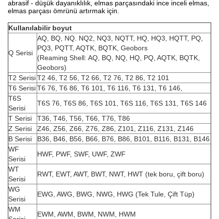
abrasif - düşük dayanıklılık, elmas parçasındaki ince inceli elmas,
elmas parçası ömrünü artırmak için.
Kullanılabilir boyut
AQ, BQ, NQ. NQ2, NQ3, NQTT, HQ, HQ3, HQTT, PQ,
PQ3, PQTT, AQTK, BQTK, Geobors
Q Serisi
(Reaming Shell: AQ, BQ, NQ, HQ, PQ, AQTK, BQTK,
Geobors)
T2 Serisi
T2 46, T2 56, T2 66, T2 76, T2 86, T2 101
T6 Serisi
T6 76, T6 86, T6 101, T6 116, T6 131, T6 146,
T6S
T6S 76, T6S 86, T6S 101, T6S 116, T6S 131, T6S 146
Serisi
T Serisi
T36, T46, T56, T66, T76, T86
Z Serisi
Z46, Z56, Z66, Z76, Z86, Z101, Z116, Z131, Z146
B Serisi
B36, B46, B56, B66, B76, B86, B101, B116, B131, B146
WF
HWF, PWF, SWF, UWF, ZWF
Serisi
WT
RWT, EWT, AWT, BWT, NWT, HWT (tek boru, çift boru)
Serisi
WG
EWG, AWG, BWG, NWG, HWG (Tek Tule, Çift Tüp)
Serisi
WM
EWM, AWM, BWM, NWM, HWM