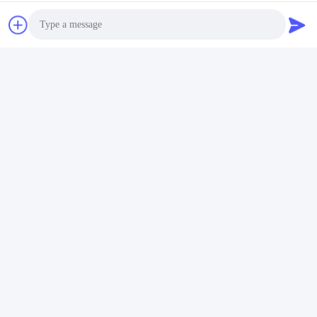
Photo
Etiketler:
Karot Delik Delici Uçlar
Video Call
Elmas Ürünleri Karot Uçları
Audio Call
Elmas Karot Matkap Ucu
Hızlı İletişim
Adres