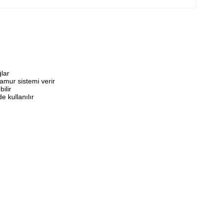
ğlar
amur sistemi verir
ilir
 kullanılır