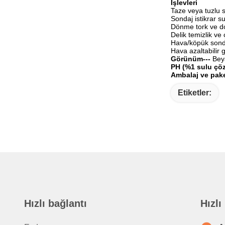
İşlevleri
Taze veya tuzlu su
Sondaj istikrar su
Dönme tork ve dol
Delik temizlik ve 
Hava/köpük sonda
Hava azaltabilir
Görünüm---
Beya
PH (%1 sulu çöze
Ambalaj ve pak
Etiketler:
Hızlı bağlantı
Hızlı