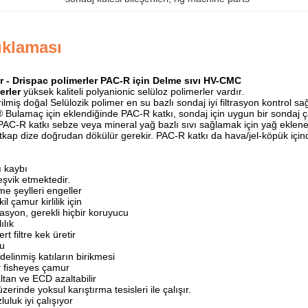
ıklaması
ar - Drispac polimerler PAC-R için Delme sıvı HV-CMC
erler
yüksek kaliteli polyanionic selüloz polimerler vardır.
lmiş doğal Selülozik polimer en su bazlı sondaj iyi filtrasyon kontrol sa
 ® Bulamaç için eklendiğinde PAC-R katkı, sondaj için uygun bir sondaj ç
AC-R katkı sebze veya mineral yağ bazlı sıvı sağlamak için yağ ekleneb
kap dize doğrudan dökülür gerekir. PAC-R katkı da hava/jel-köpük içinde
ı kaybı
teşvik etmektedir.
me şeylleri engeller
kil çamur kirlilik için
asyon, gerekli hiçbir koruyucu
ılık
rt filtre kek üretir
u
 delinmiş katıların birikmesi
r fisheyes çamur
ltan ve ECD azaltabilir
zerinde yoksul karıştırma tesisleri ile çalışır.
luluk iyi çalışıyor