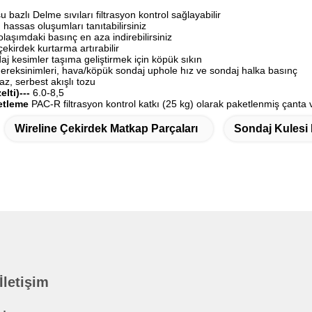
 bazlı Delme sıvıları filtrasyon kontrol sağlayabilir
 hassas oluşumları tanıtabilirsiniz
aşımdaki basınç en aza indirebilirsiniz
çekirdek kurtarma artırabilir
j kesimler taşıma geliştirmek için köpük sıkın
 gereksinimleri, hava/köpük sondaj uphole hız ve sondaj halka basınç
z, serbest akışlı tozu
lti)---
6.0-8,5
etleme
PAC-R filtrasyon kontrol katkı (25 kg) olarak paketlenmiş çanta 
Wireline Çekirdek Matkap Parçaları
Sondaj Kulesi 
 İletişim