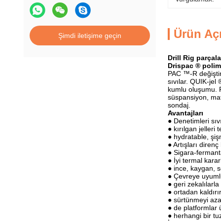
Ürün Aç
Şimdi iletişime geçin
Drill Rig parçal
Drispac ® polim
PAC ™-R değiştiri
sıvılar. QUIK-jel
kumlu oluşumu. P
süspansiyon, mat
sondaj.
Avantajları
● Denetimleri sıv
● kırılgan jelleri 
● hydratable, şiş
● Artışları direnç 
● Sigara-fermant
● İyi termal kararl
● ince, kaygan, se
● Çevreye uyuml
● geri zekalılarla
● ortadan kaldırı
● sürtünmeyi aza
● de platformlar ü
● herhangi bir tuz