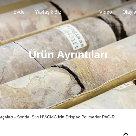
Evde
Yaklaşık Biz.
Ürünler
Video
Olayla
Ürün Ayrıntıları
rçaları - Sondaj Sıvı HV-CMC için Drispac Polimerler PAC-R