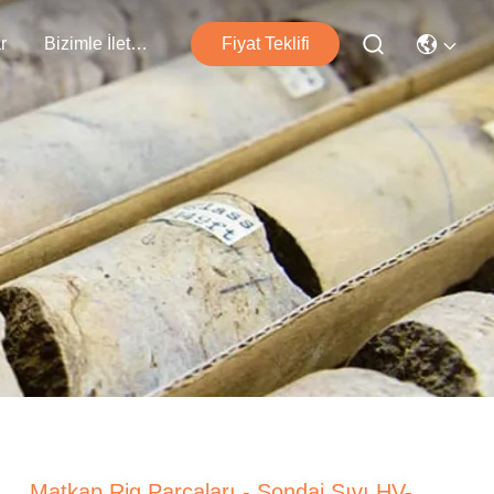
r
Bizimle İletişim
Fiyat Teklifi
Matkap Rig Parçaları - Sondaj Sıvı HV-