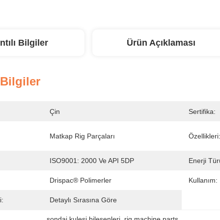
ntılı Bilgiler
Ürün Açıklaması
 Bilgiler
Çin
Sertifika:
Matkap Rig Parçaları
Özellikleri
ISO9001: 2000 Ve API 5DP
Enerji Tür
Drispac® Polimerler
Kullanım:
i:
Detaylı Sırasına Göre
sondaj kulesi bileşenleri
, 
rig machine parts