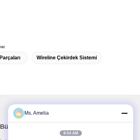
var.
Parçaları
Wireline Çekirdek Sistemi
Ms. Amelia
Bültenimiz
8:54 AM