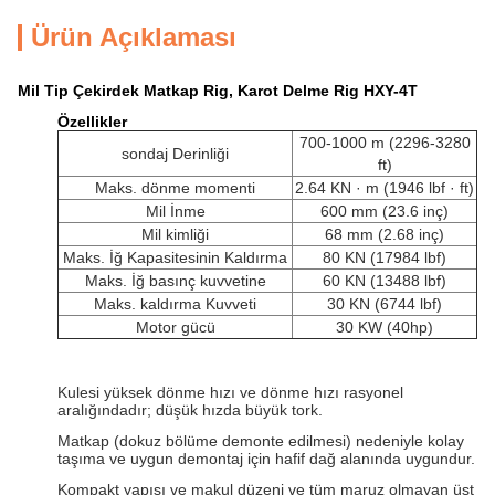
Ürün Açıklaması
Mil Tip Çekirdek Matkap Rig, Karot Delme Rig HXY-4T
Özellikler
700-1000 m (2296-3280
sondaj Derinliği
ft)
Maks.
dönme momenti
2.64 KN · m (1946 lbf · ft)
Mil İnme
600 mm (23.6 inç)
Mil kimliği
68 mm (2.68 inç)
Maks.
İğ Kapasitesinin Kaldırma
80 KN (17984 lbf)
Maks.
İğ basınç kuvvetine
60 KN (13488 lbf)
Maks.
kaldırma Kuvveti
30 KN (6744 lbf)
Motor gücü
30 KW (40hp)
Kulesi yüksek dönme hızı ve dönme hızı rasyonel
aralığındadır;
düşük hızda büyük tork.
Matkap (dokuz bölüme demonte edilmesi) nedeniyle kolay
taşıma ve uygun demontaj için hafif dağ alanında uygundur.
Kompakt yapısı ve makul düzeni ve tüm maruz olmayan üst