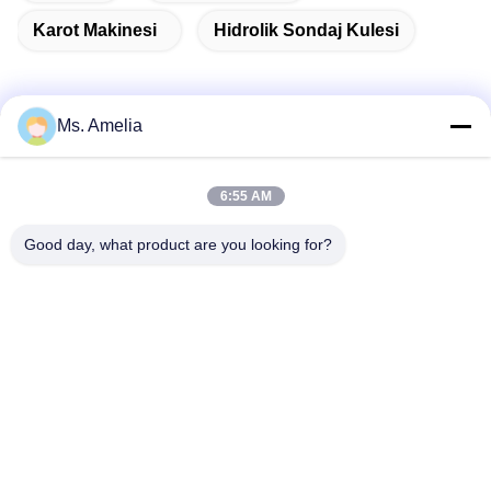
Karot Makinesi
Hidrolik Sondaj Kulesi
Ms. Amelia
Hızlı İletişim
6:55 AM
Adres
Good day, what product are you looking for?
No.122, Xizhang Yolu, Wuxi Şehri, Jiangsu Eyaleti, 214413,
Çin Halk Cumhuriyeti
Televizyon
86-18051930311
E-posta
amelia@sinocoredrill.com