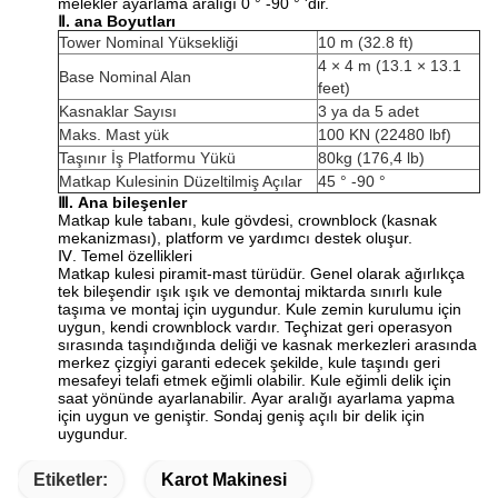
melekler ayarlama aralığı 0 ° -90 ° 'dir.
Ⅱ.
ana Boyutları
Tower Nominal Yüksekliği
10 m (32.8 ft)
4 × 4 m (13.1 × 13.1
Base Nominal Alan
feet)
Kasnaklar Sayısı
3 ya da 5 adet
Maks.
Mast yük
100 KN (22480 lbf)
Taşınır İş Platformu Yükü
80kg (176,4 lb)
Matkap Kulesinin Düzeltilmiş Açılar
45 ° -90 °
Ⅲ.
Ana bileşenler
Matkap kule tabanı, kule gövdesi, crownblock (kasnak
mekanizması), platform ve yardımcı destek oluşur.
Ⅳ.
Temel özellikleri
Matkap kulesi piramit-mast türüdür.
Genel olarak ağırlıkça
tek bileşendir ışık ışık ve demontaj miktarda sınırlı kule
taşıma ve montaj için uygundur.
Kule zemin kurulumu için
uygun, kendi crownblock vardır.
Teçhizat geri operasyon
sırasında taşındığında deliği ve kasnak merkezleri arasında
merkez çizgiyi garanti edecek şekilde, kule taşındı geri
mesafeyi telafi etmek eğimli olabilir.
Kule eğimli delik için
saat yönünde ayarlanabilir.
Ayar aralığı ayarlama yapma
için uygun ve geniştir.
Sondaj geniş açılı bir delik için
uygundur.
Etiketler:
Karot Makinesi