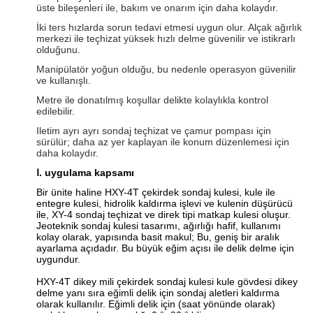
üste bileşenleri ile, bakım ve onarım için daha kolaydır.
İki ters hızlarda sorun tedavi etmesi uygun olur.
Alçak ağırlık
merkezi ile teçhizat yüksek hızlı delme güvenilir ve istikrarlı
olduğunu.
Manipülatör yoğun olduğu, bu nedenle operasyon güvenilir
ve kullanışlı.
Metre ile donatılmış koşullar delikte kolaylıkla kontrol
edilebilir.
Iletim ayrı ayrı sondaj teçhizat ve çamur pompası için
sürülür;
daha az yer kaplayan ile konum düzenlemesi için
daha kolaydır.
Ⅰ.
uygulama kapsamı
Bir ünite haline HXY-4T çekirdek sondaj kulesi, kule ile
entegre kulesi, hidrolik kaldırma işlevi ve kulenin düşürücü
ile, XY-4 sondaj teçhizat ve direk tipi matkap kulesi oluşur.
Jeoteknik sondaj kulesi tasarımı, ağırlığı hafif, kullanımı
kolay olarak, yapısında basit makul;
Bu, geniş bir aralık
ayarlama açıdadır.
Bu büyük eğim açısı ile delik delme için
uygundur.
HXY-4T dikey mili çekirdek sondaj kulesi kule gövdesi dikey
delme yanı sıra eğimli delik için sondaj aletleri kaldırma
olarak kullanılır.
Eğimli delik için (saat yönünde olarak)